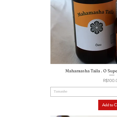
Mahamasha Taila . O Sup
Quick Vi
Price
R$100.
Tamanho
Add to C