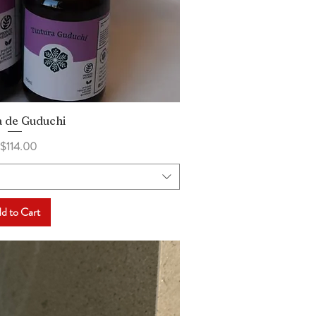
a de Guduchi
uick View
rice
$114.00
d to Cart