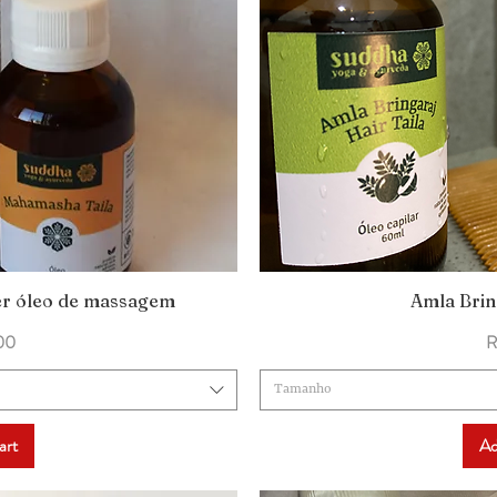
er óleo de massagem
Amla Brin
ew
Q
P
00
R
Tamanho
art
Ad