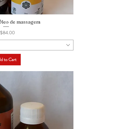
 Óleo de massagem
uick View
rice
$84.00
d to Cart