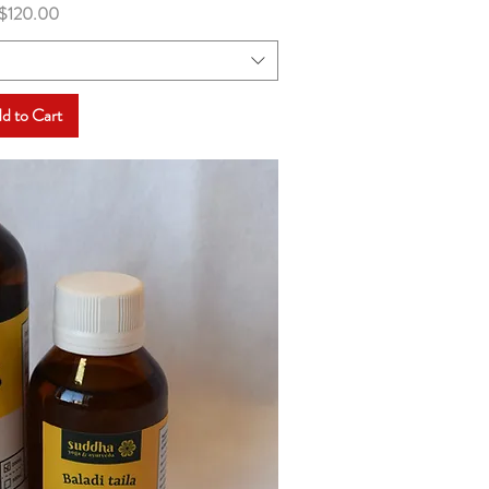
ice
$120.00
d to Cart