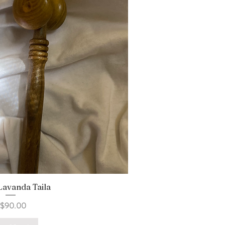
Lavanda Taila
uick View
rice
$90.00