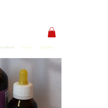
urvédicos
Livros
Contatos