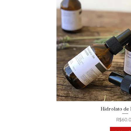
Hidrolato de
Quick Vi
Price
R$60.