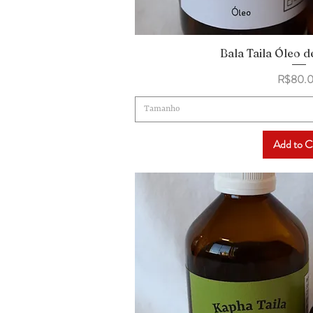
Bala Taila Óleo
Quick Vi
Price
R$80.
Tamanho
Add to C