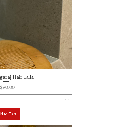
garaj Hair Taila
uick View
rice
$90.00
d to Cart