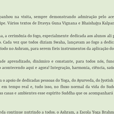
anhou na visita, sempre demonstrando admiração pelo ace
ipe. Vários textos de Dravya Guna Vignana e Bhaishajya Kalpan
, a cerimônia do fogo, especialmente dedicada aos alunos ali 
o. Cada vez que todos diziam Swaha, lançavam ao fogo a dedic
íodo no Ashram, para serem fieis instrumentos da aplicação 
de aprendizado, dinâmico e constante, para todos nós, fu
udo acontecendo aqui e agora! Integração, harmonia, ciência, sa
m o apoio de dedicadas pessoas do Yoga, do Ayurveda, do Jyotish
, em tempo real e, tudo isso, no fluxo normal da vida do Su
as casas e ambientes esse espírito Suddha que os acompanhará 
eda continue nutrindo a todos. o Ashram, a Escola Yoga Brahm