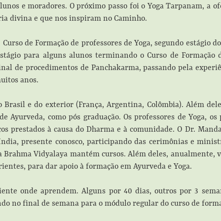
 alunos e moradores. O próximo passo foi o Yoga Tarpanam, a
ria divina e que nos inspiram no Caminho.
. Curso de Formação de professores de Yoga, segundo estágio d
stágio para alguns alunos terminando o Curso de Formação d
inal de procedimentos de Panchakarma, passando pela experiên
uitos anos.
Brasil e do exterior (França, Argentina, Colômbia). Além dele
de Ayurveda, como pós graduação. Os professores de Yoga, os 
iços prestados à causa do Dharma e à comunidade. O Dr. Manda
India, presente conosco, participando das cerimônias e minis
a Brahma Vidyalaya mantém cursos. Além deles, anualmente, vê
rientes, para dar apoio à formação em Ayurveda e Yoga.
nte onde aprendem. Alguns por 40 dias, outros por 3 seman
ndo no final de semana para o módulo regular do curso de form