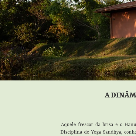
A DINÂM
"Aquele frescor da brisa e o H
Disciplina de Yoga Sandhya, conh