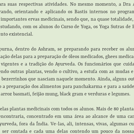
para suas respectivas atividades. No mesmo momento, a Dra 
rando, orientando e aplicando os Bastis internos no prog
mportantes ervas medicinais, sendo que, na quase totalidade, e
estudando, com os alunos do Curso de Yoga, os Yoga Sutras de P
nto existencial.
urna, dentro do Ashram, se preparando para receber os alun
lação delas para a preparação de óleos medicados, ghees medic
 vigentes e a tradição do Ayurveda. Os funcionários que cui
ndo outras plantas, vendo o cultivo, a estufa com as mudas e
os bezerrinhos que nasciam naquele momento. Ainda, alguns ou
 a preparação dos alimentos para panchakarma e para a saúde
roz basmati, feijão mung, black gram e verduras e legumes.
las plantas medicinais com todos os alunos. Mais de 80 planta
encontraria, concentrado em uma área ao alcance de uma cam
yurveda, fora da Índia. Ve-las, ali, intensas, vivas, algumas c
 ser contada e cada uma delas contendo um pouco da nossa