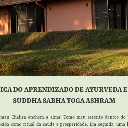
ICA DO APRENDIZADO DE AYURVEDA E
SUDDHA SABHA YOGA ASHRAM
anuman Chalisa enchem a alma! Tomo meu assento dentro d
ecida como ritual da saúde e prosperidade. Em seguida, uma 