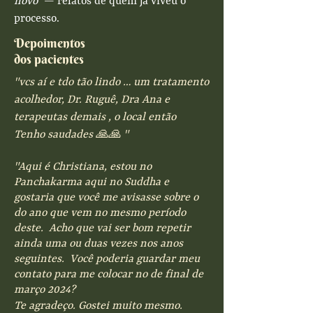
novo”
— relatos de quem já viveu o
processo.
Depoimentos
dos pacientes
"vcs aí e tdo tão lindo … um tratamento
acolhedor, Dr. Ruguê, Dra Ana e
terapeutas demais , o local então
Tenho saudades 🙏🙏 "
"
Aqui é Christiana, estou no
Panchakarma aqui no Suddha e
gostaria que você me avisasse sobre o
do ano que vem no mesmo período
deste. Acho que vai ser bom repetir
ainda uma ou duas vezes nos anos
seguintes. Você poderia guardar meu
contato para me colocar no de final de
março 2024?
Te agradeço. Gostei muito mesmo.