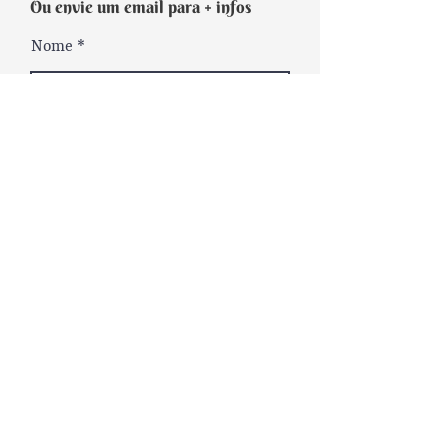
Ou envie um email para + infos
Nome
Seu e-mail
Telefone
Opções de serviço
Mensagem