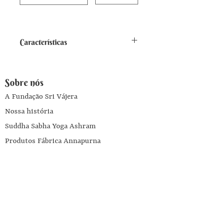
Características
Infusão de ervas soltas (pó e
rasura) - embalagem com 80gr -
Sobre nós
rende 16litros de chá
A Fundação Sri Vájera
Nossa história
Suddha Sabha Yoga Ashram
Produtos Fábrica Annapurna
Livros
Escola Yoga Brahma Vidyalaya
Ajuda
Entre em contato conosco
Programa Influenciadores Annapurna