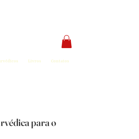
urvédicos
Livros
Contatos
rvédica para o