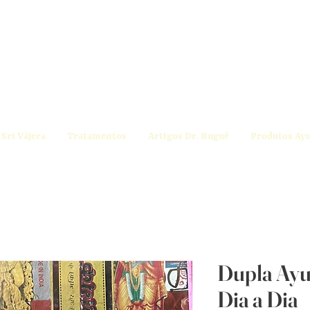
Sri Vájera
Tratamentos
Artigos Dr. Ruguê
Produtos Ay
Dupla Ayu
Dia a Dia