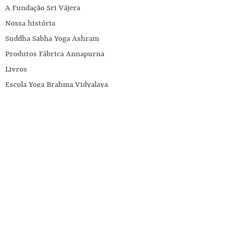
A Fundação Sri Vájera
Nossa história
Suddha Sabha Yoga Ashram
Produtos Fábrica Annapurna
Livros
Escola Yoga Brahma Vidyalaya
Ajuda
Entre em contato conosco
Programa Influenciadores Annapurna
Contatos
Telefone:
34 32363518