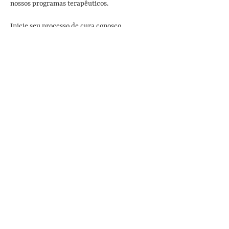
nossos programas terapêuticos.
Inicie seu processo de cura conosco
Agende sua consulta com Dr. Ruguê e receba
sua orientação personalizada.
Agendar consulta
Ou entre para os programas terapêuticos da
Suddha, inicie seu processo com nossa equipe
clicando no botão abaixo:
Saiba mais sobre tratamentos
Sobre nós
A Fundação Sri Vájera
Nossa história