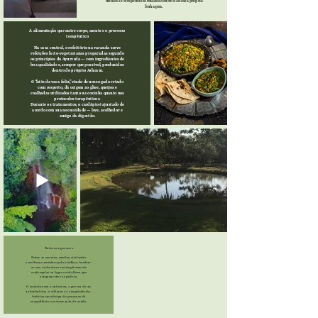
médicos e terapeutas formados dentro da nossa própria
linhagem.
A alimentação que nutre corpo, mente e o processo
terapêutico
Na casa central, o refeitório na varanda serve
refeições lacto-vegetarianas preparadas segundo
os princípios do Ayurveda — com ingredientes de
boa qualidade e, sempre que possível, produzidos
dentro do próprio Ashram.
O “leite da vaca feliz”, vindo de nosso gado criado
com respeito, dá origem ao ghee, queijos e
coalhadas utilizados tanto na cozinha quanto nos
protocolos terapêuticos.
Durante os tratamentos, o cardápio é ajustado de
acordo com sua necessidade — leve, acolhedor e
amigo da digestão.
Natureza que cura
Entre as sessões, muitos visitantes
escolhem caminhar pelas trilhas, banhar-
se nas cachoeiras ou simplesmente
contemplar os lagos cristalinos que
surgem entre as pedras.
O contato com a natureza, a pureza do ar,
as borboletas, o silêncio e a simplicidade…
tudo isso participa do processo de
reequilíbrio e restauração da saúde.