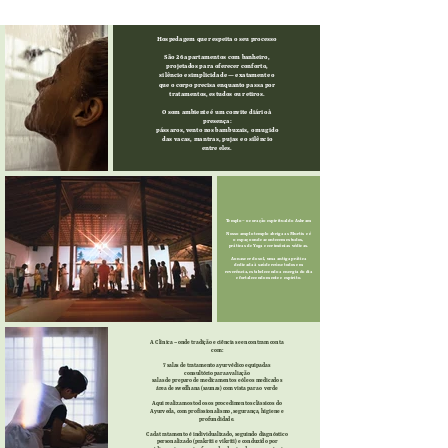
Hospedagem que respeita o seu processo
São 26 apartamentos com banheiro,
projetados para oferecer conforto,
silêncio e simplicidade — exatamente o
que o corpo precisa enquanto passa por
tratamentos, estudos ou retiros.
O som ambiente é um convite diário à
presença:
pássaros, vento nos bambuzais, o mugido
das vacas, mantras, pujas e o silêncio
entre eles.
Templo – o coração espiritual do Ashram
Nosso amplo templo abriga as Murtis e é
o espaço onde acontecem estudos,
práticas de Yoga e cerimônias védicas.
Ao nascer do sol, uma antiga prática
dedicada à saúde reúne todos em
reverência, estabelecendo a energia do dia
e fortalecendo mente e espírito.
A Clínica – onde tradição e ciência se encontram
conta
com:
7 salas de tratamento ayurvédico equipadas
consultório para avaliação
salas de preparo de medicamentos e óleos medicados
área de swedhana (saunas) com vista para o verde
Aqui realizamos todos os procedimentos clássicos do
Ayurveda, com profissionalismo, segurança, higiene e
profundidade.
Cada tratamento é individualizado, seguindo diagnóstico
personalizado (prakriti e vikriti) e conduzido por