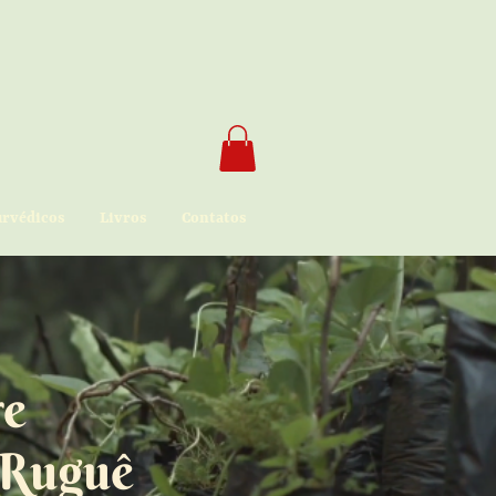
urvédicos
Livros
Contatos
re
 Ruguê