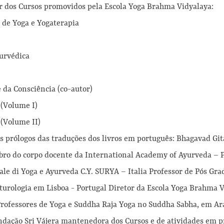
or dos Cursos promovidos pela Escola Yoga Brahma Vidyalaya:
 de Yoga e Yogaterapia
urvédica
e da Consciência (co-autor)
 (Volume I)
 (Volume II)
dos prólogos das traduções dos livros em português: Bhagavad Git
bro do corpo docente da International Academy of Ayurveda – 
ale di Yoga e Ayurveda C.Y. SURYA – Italia Professor de Pós Gr
turologia em Lisboa - Portugal Diretor da Escola Yoga Brahma 
rofessores de Yoga e Suddha Raja Yoga no Suddha Sabha, em Ar
dação Sri Vájera mantenedora dos Cursos e de atividades em p