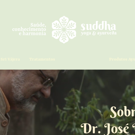
Sri Vájera
Tratamentos
Artigos Dr. Ruguê
Produtos Ay
Sob
Dr. José