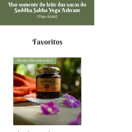
Uso somente do leite das vacas do
Suddha Sabha Yoga Ashram
(Tipo A2A2)
Favoritos
Promo: Kit com 2 ou 3