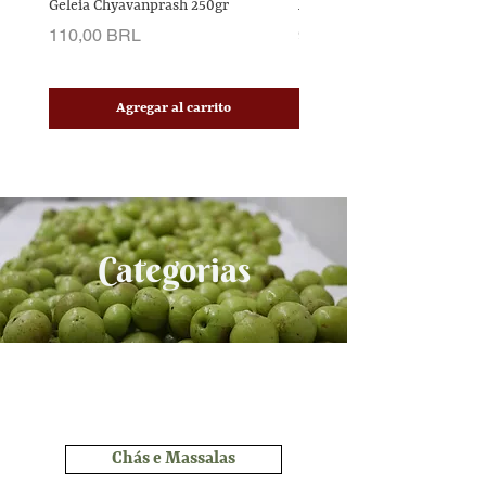
Geleia Chyavanprash 250gr
Amla Bringaraj Hair Taila
Precio
Precio
110,00 BRL
90,00 BRL
Agregar al carrito
Categorias
Chás e Massalas