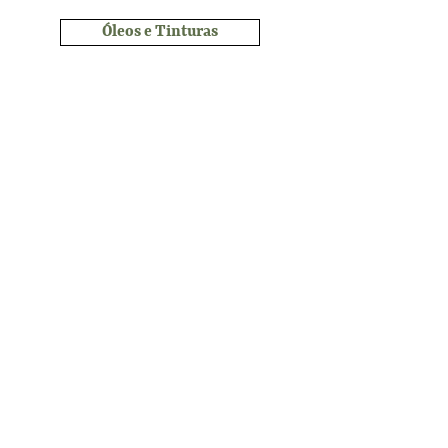
Óleos e Tinturas
Saiba mais
Aún no hay ninguna
entrada publicada en
este idioma
Una vez que se publiquen entradas,
las verás aquí.
Sobre nós
A Fundação Sri Vájera