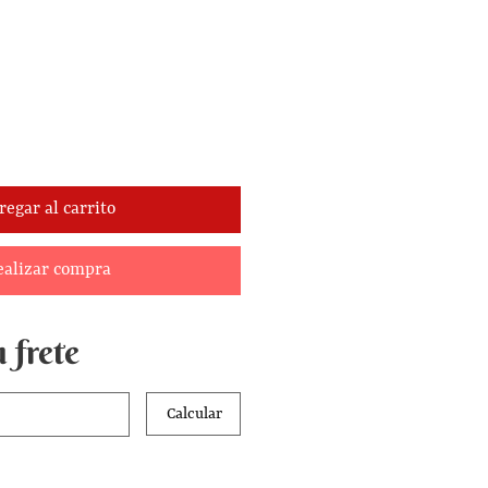
regar al carrito
ealizar compra
 frete
Calcular