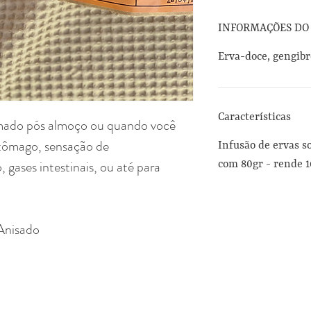
INFORMAÇÕES DO
Erva-doce, gengibre
Características
omado pós almoço ou quando você
stômago, sensação de
Infusão de ervas s
gases intestinais, ou até para
com 80gr - rende 1
Anisado