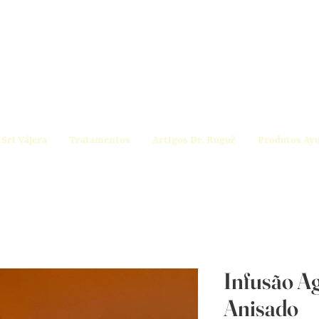
Sri Vájera
Tratamentos
Artigos Dr. Ruguê
Produtos Ay
Infusão Ag
Anisado