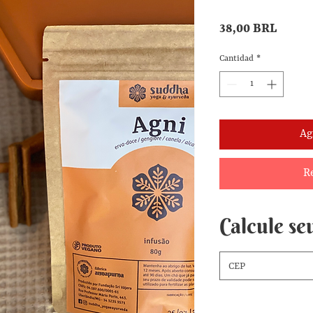
Precio
38,00 BRL
Cantidad
*
Ag
R
Calcule seu