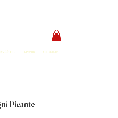
urvédicos
Livros
Contatos
ni Picante