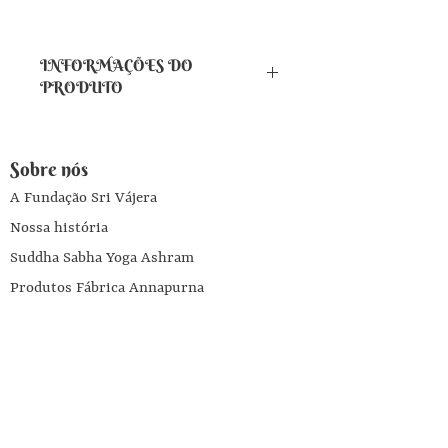
INFORMAÇÕES DO
PRODUTO
• Base: Óleo de coco
• Contém lactose
Sobre nós
• Não contém aditivos químicos
A Fundação Sri Vájera
ou conservantes
Nossa história
Suddha Sabha Yoga Ashram
Produtos Fábrica Annapurna
Livros
Escola Yoga Brahma Vidyalaya
Ajuda
Entre em contato conosco
Programa Influenciadores Annapurna