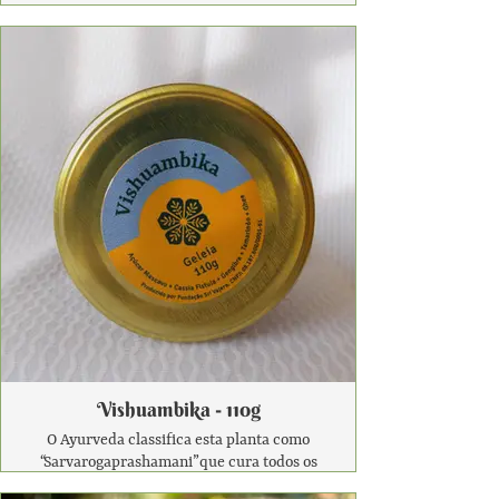
ações antioxidantes. Geralmente é
benéfico para o coração, pele, cabelos e
órgãos do sistema digestivo. Reduz a
hiperacidez no estômago e alivia a
sensação de queimação e a dor
epigástrica. Proporciona alívio do excesso
de calor corporal e promove a saúde ideal
com seus principais nutrientes.
Moravla tem benefícios semelhantes de
amla em pó e extrato de amla, mas tem
um sabor doce e é usado principalmente
como tônico geral para a saúde. Também
é benéfico na fraqueza e debilidade geral
após doenças crônicas.
*Não contém derivados de leite
*Contém açúcar mascavo
Vishuambika - 110g
*Sem aditivos químicos e corantes
O Ayurveda classifica esta planta como
*Produto Vegano
“Sarvarogaprashamani” que cura todos os
tipos de doenças e protege o corpo contra