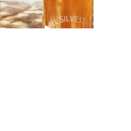
benefícios como melhora da memória.
*Produto Vegano
Nossa Amla é cultivada nas terras do
Suddha Sabha Yoga Ashram e todo o
processo de colheita, secagem e
transformar em pó é feito nós.
Amla pura em pó, sem aditivos químicos e
conservantes
Mel Silvestre - 320ml
Mel puro, silvestre das abelhas criadas no
Suddha Sabha Yoga Ashram, cuidadas
pelo Dr. Ruguê. Ficam livres para
aproveitar as opções que o cerrado de
Minas Gerais oferece.
As floridas variam de acordo com a época
do ano.