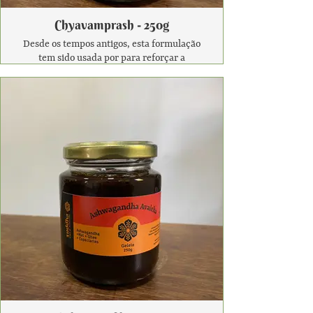
Chyavamprash - 250g
Desde os tempos antigos, esta formulação
tem sido usada por para reforçar a
imunidade geral e aumentar a
longevidade de uma pessoa.
Enriquecido com ervas poderosas,
especiarias, minerais e alimentado com
vitamina C, este suplemento ayurvédico
ajuda extensivamente na prevenção de
uma variedade de condições de saúde
através de seus efeitos
imunomoduladores e propriedades
rejuvenescedoras.
Seja para estimular o sistema
imunológico, ajudar na digestão, melhorar
o funcionamento cardíaco ou melhorar a
memória e a função cerebral, a
formulação mágica faz tudo.