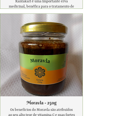
Kantakari é uma importante erva
medicinal, benéfica para o tratamento de
problemas respiratórios como tosse e
asma devido à sua propriedade
expectorante. Ajuda a liberar o muco das
vias respiratórias e prevenir ataques de
asma.
De acordo com a Ayurveda, tomar
Kantakari Avaleha ajuda na digestão,
melhorando o Agni (fogo digestivo) devido
às suas propriedades Deepan (aperitivo) e
Pachan (digestivo).
*Contém derivados de leite
*Contém açúcar mascavo
*Sem aditivos químicos e corantes
*Produto natural
*Baseado nos antigos textos do Ayurveda
Moravla - 250g
Os benefícios do Moravla são atribuídos
ao seu alto teor de vitamina C e suas fortes