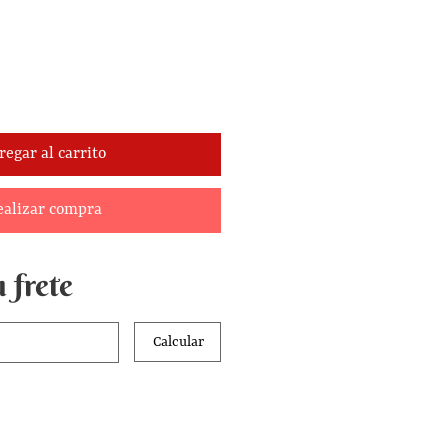
o
regar al carrito
ealizar compra
 frete
Calcular