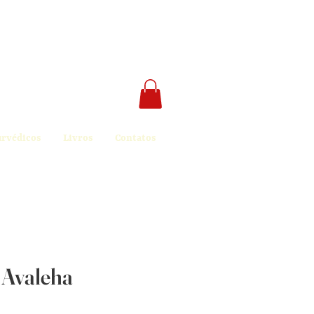
urvédicos
Livros
Contatos
 Avaleha