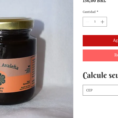
Preci
136,00 BRL
Cantidad
*
Ag
R
Calcule seu