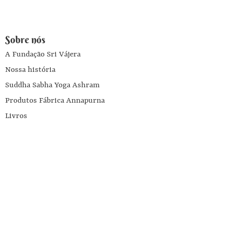
Sobre nós
A Fundação Sri Vájera
Nossa história
Suddha Sabha Yoga Ashram
Produtos Fábrica Annapurna
Livros
Escola Yoga Brahma Vidyalaya
Ajuda
Entre em contato conosco
Programa Influenciadores Annapurna