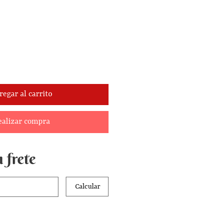
regar al carrito
ealizar compra
 frete
Calcular