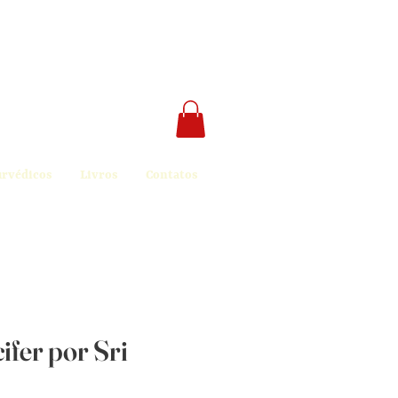
urvédicos
Livros
Contatos
ifer por Sri