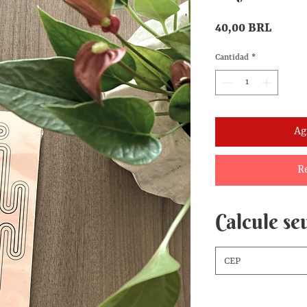
Precio
40,00 BRL
Cantidad
*
Ag
R
Calcule seu