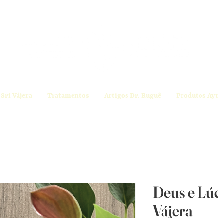
Sri Vájera
Tratamentos
Artigos Dr. Ruguê
Produtos Ay
Deus e Lúc
Vájera