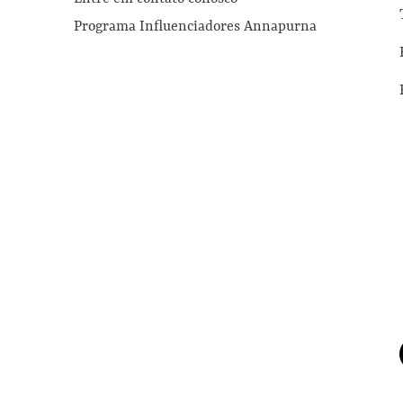
Programa Influenciadores Annapurna
© 2023 Proudly created with Wix.com