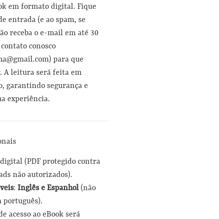
ok em formato digital. Fique
de entrada (e ao spam, se
não receba o e-mail em até 30
 contato conosco
ha@gmail.com) para que
 A leitura será feita em
o, garantindo segurança e
ua experiência.
onais
 digital (PDF protegido contra
ads não autorizados).
veis
:
Inglês e Espanhol
(não
m português).
 de acesso ao eBook será