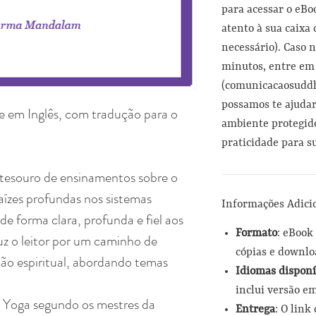
para acessar o eBo
atento à sua caixa 
necessário). Caso 
minutos, entre em
(comunicacaosudd
possamos te ajudar.
e em Inglês, com tradução para o
ambiente protegid
praticidade para s
tesouro de ensinamentos sobre o
aízes profundas nos sistemas
Informações Adici
 de forma clara, profunda e fiel aos
Formato
: eBook
duz o leitor por um caminho de
cópias e downlo
ão espiritual, abordando temas
Idiomas disponí
inclui versão e
a Yoga segundo os mestres da
Entrega
: O link