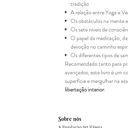
tradição
A relação entre Yoga e V
Os obstáculos na mente e
Os sete níveis de consciên
O papel da meditação, da
devoção no caminho espir
Os diferentes tipos de sa
Recomendado tanto para pra
avançados, este livro é um c
superfície e mergulhar na es
libertação interior
.
Sobre nós
A Fundação Sri Vájera