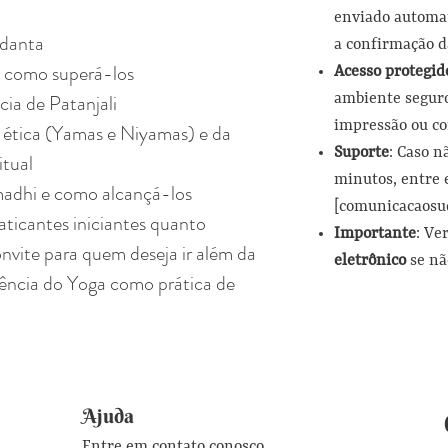
enviado automat
edanta
a confirmação d
 como superá-los
Acesso protegid
cia de Patanjali
ambiente seguro
impressão ou c
 ética (Yamas e Niyamas) e da
Suporte
: Caso n
itual
minutos, entre 
madhi e como alcançá-los
[comunicacaosu
ticantes iniciantes quanto
Importante
: Ve
onvite para quem deseja ir além da
eletrônico
se não
sência do Yoga como prática de
Ajuda
Entre em contato conosco