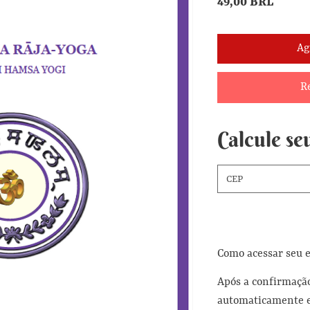
Precio
49,00 BRL
Ag
R
Calcule seu
Como acessar seu 
Após a confirmação
automaticamente e