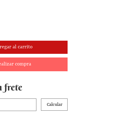
regar al carrito
ealizar compra
 frete
Calcular