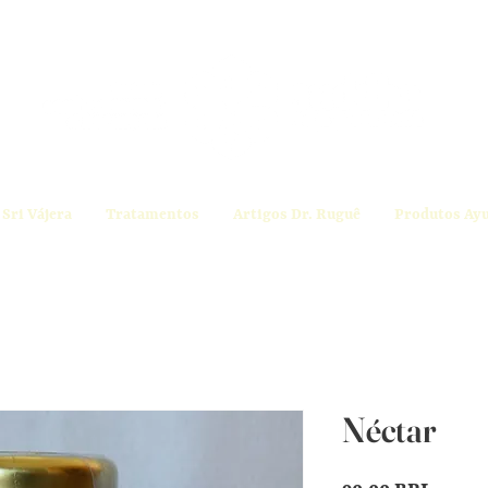
Sri Vájera
Tratamentos
Artigos Dr. Ruguê
Produtos Ay
Néctar