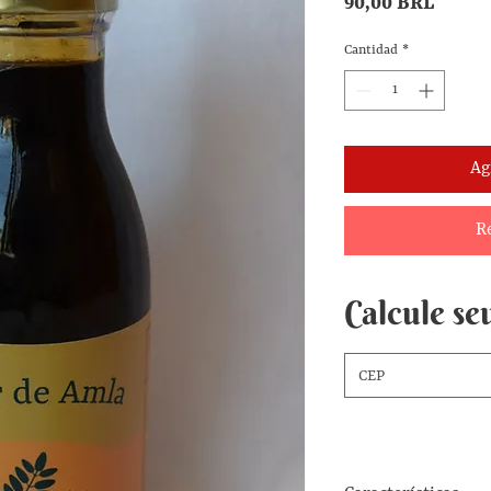
Precio
90,00 BRL
Cantidad
*
Ag
R
Calcule seu