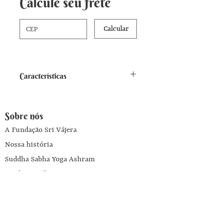
Calcule seu frete
Calcular
Características
Embalagem com 500g. Mistura
pronta para fazer a sopa - Rende
Sobre nós
6 porções
A Fundação Sri Vájera
Nossa história
Suddha Sabha Yoga Ashram
Produtos Fábrica Annapurna
Livros
Escola Yoga Brahma Vidyalaya