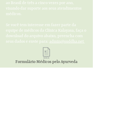
ao Brasil de três a cinco vezes por ano,
visando dar suporte aos seus atendimentos
médicos.
Se você tem interesse em fazer parte da
equipe de médicos da Clínica Kalayasa, faça o
download do arquivo abaixo, preencha com
seus dados e envie para:
admin@suddha.net
Formulário Médicos pelo Ayurveda
Sobre nós
A Fundação Sri Vájera
Nossa história
Suddha Sabha Yoga Ashram
Produtos Fábrica Annapurna
Livros
Escola Yoga Brahma Vidyalaya