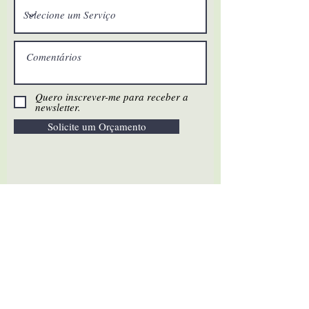
Quero inscrever-me para receber a
newsletter.
Solicite um Orçamento
Sobre nós
A Fundação Sri Vájera
Nossa história
Suddha Sabha Yoga Ashram
Produtos Fábrica Annapurna