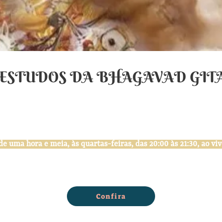
ESTUDOS DA BHAGAVAD GIT
Versão original da Suddha Dharma Mandalam
Com Dr. Ruguê
conhecimento, devoção e ação em síntese pelo Suddha Yoga
 uma hora e meia, às quartas-feiras, das 20:00 às 21:30, ao vi
 da Suddha Dharma Mandalam de 26 capítulos e 745 versos em p
Confira
na – o Senhor do Yoga – e Arjuna, o general dos Pandavas, Seu d
olução e os ensinamentos do Supremo Senhor, para descerrar