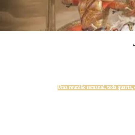
O Evangelho do Sanátana Dharma – 
Uma reunião semanal, toda quarta, de
- Disponibilidade da Bhagavad Gita
clique abaixo:
A Gita é um diálogo entre Sri Krish
os conflitos da alma humana em ev