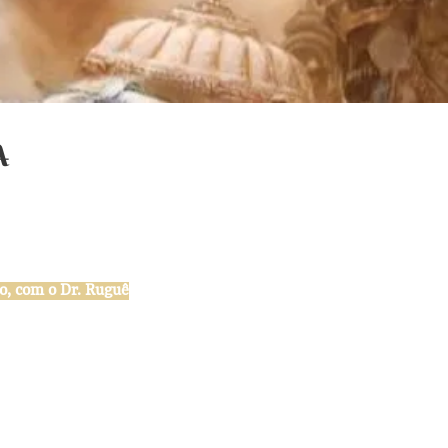
A
vo, com o Dr. Ruguê
ortuguês em formato e-book e fisico
iscípulo, no campo de batalha. Mostra
 os véus da ignorância e leva-lo à