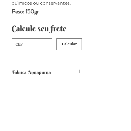
químicos ou conservantes.
Peso: 150gr
Calcule seu frete
Calcular
Fábrica Annapurna
Ao adquirir qualquer produto
desta loja, além de levar produtos
Sobre nós
de alta qualidade e você ainda
A Fundação Sri Vájera
contribui para os projetos sociais
Nossa história
da fundação Sri Vájera, sem fins
Suddha Sabha Yoga Ashram
lucrativos