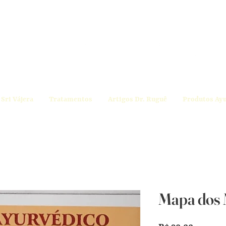
Sri Vájera
Tratamentos
Artigos Dr. Ruguê
Produtos Ay
Mapa dos