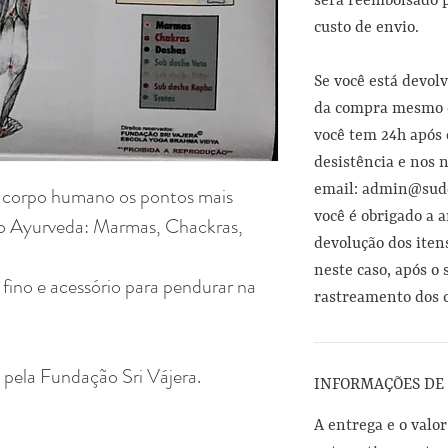
será reembolsado p
custo de envio.
Se você está devol
da compra mesmo d
você tem 24h após 
desistência e nos n
email: admin@sudd
corpo humano os pontos mais
você é obrigado a a
o Ayurveda: Marmas, Chackras,
devolução dos iten
.
neste caso, após o
no e acessório para pendurar na
rastreamento dos c
 pela Fundação Sri Vájera.
INFORMAÇÕES DE
A entrega e o valor