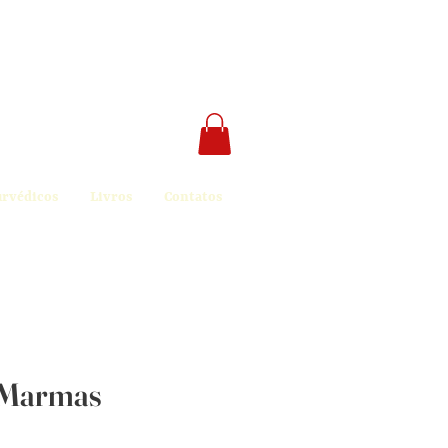
urvédicos
Livros
Contatos
 Marmas