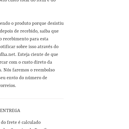
elo custo total do item e do
vendo o produto porque desistiu
epois de recebido, saiba que
o recebimento para esta
otificar sobre isso através do
ha.net. Esteja ciente de que
rcar com o custo direto da
s. Nós faremos o reembolso
 seu envio do número de
orreios.
 ENTREGA
 do frete é calculado