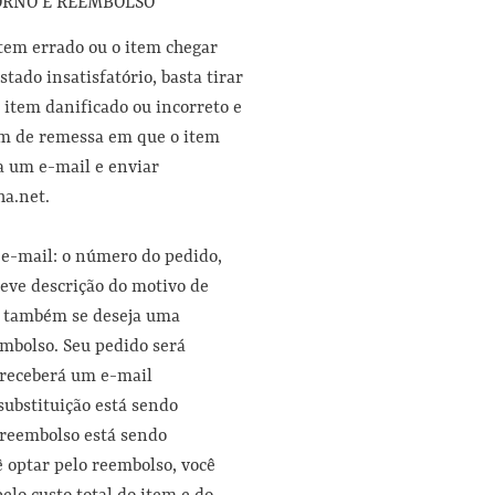
ORNO E REEMBOLSO
tem errado ou o item chegar
tado insatisfatório, basta tirar
o item danificado ou incorreto e
m de remessa em que o item
a um e-mail e enviar
a.net.
 e-mail: o número do pedido,
eve descrição do motivo de
e também se deseja uma
embolso. Seu pedido será
 receberá um e-mail
ubstituição está sendo
 reembolso está sendo
ê optar pelo reembolso, você