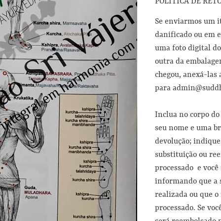
POLÍTICA DE RET
Se enviarmos um i
danificado ou em es
uma foto digital d
outra da embalage
chegou, anexá-las 
para admin@suddh
Inclua no corpo do
seu nome e uma br
devolução; indiqu
substituição ou re
processado e você
informando que a s
realizada ou que o
processado. Se voc