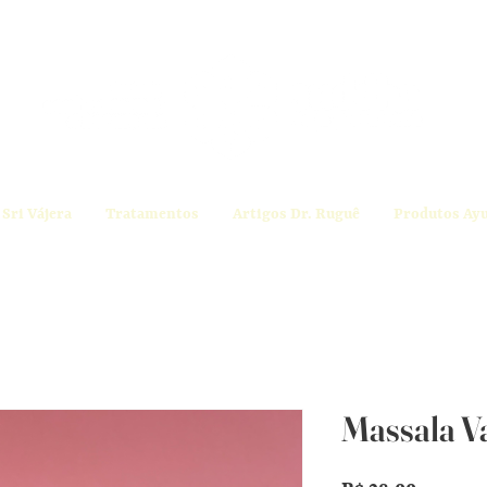
Sri Vájera
Tratamentos
Artigos Dr. Ruguê
Produtos Ay
Massala V