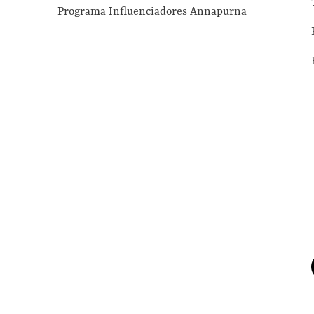
Programa Influenciadores Annapurna
© 2023 Proudly created with Wix.com