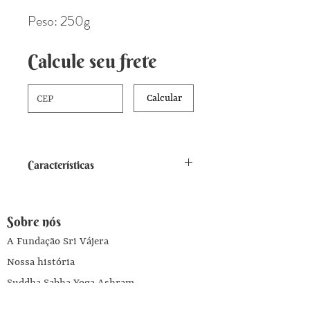
Peso: 250g
Calcule seu frete
Calcular
Características
Sabor doce de coco. Tonalidade
marrom acastanhado,
Sobre nós
consistencia de xarope
A Fundação Sri Vájera
Nossa história
Suddha Sabha Yoga Ashram
Produtos Fábrica Annapurna