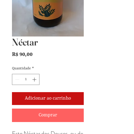
Néctar
Preço
R$ 90,00
Quantidade
*
Adicionar ao carrinho
Comprar
Este Néctar dos Deuses, ou de